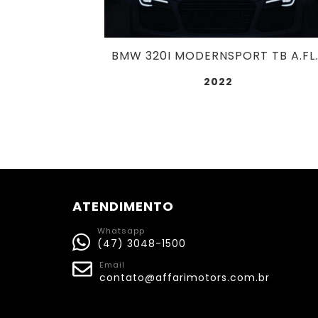
BMW 320I MODERNSPORT T
2022
ATENDIMENTO
Whatsapp
(47) 3048-1500
Email
contato@affarimotors.com.br