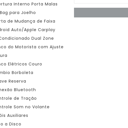
rtura Interno Porta Malas
 Bag para Joelho
rta de Mudança de Faixa
roid Auto/Apple Carplay
Condicionado Dual Zone
co do Motorista com Ajuste
tura
co Elétricos Couro
bio Borboleta
ve Reserva
exão Bluetooth
trole de Tração
trole Som no Volante
is Auxiliares
io a Disco