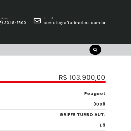
atsapp
Email
7) 3048-1500
contato@affarimotors.com.br
R$ 103.900,00
Peugeot
3008
GRIFFE TURBO AUT.
1.9