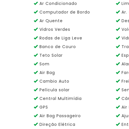
Ar Condicionado
Lim
Computador de Bordo
Ar. 
Ar Quente
Des
Vidros Verdes
Vol
Rodas de Liga Leve
Vid
Banco de Couro
Tra
Teto Solar
Esp
Som
Ala
Air Bag
Far
Cambio Auto
Fre
Película solar
Sen
Central Multimídia
Câm
GPS
Air
Air Bag Passageiro
Aju
Direção Elétrica
Ent