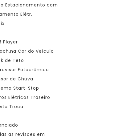
io Estacionamento com
amento Elétr.
ix
 Player
ach.na Cor do Veículo
k de Teto
rovisor Fotocrômico
sor de Chuva
tema Start-Stop
ros Elétricos Traseiro
ita Troca
enciado
as as revisões em