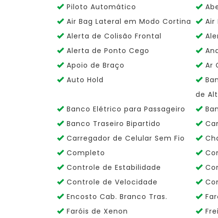
Piloto Automático
Abe
Air Bag Lateral em Modo Cortina
Air
Alerta de Colisão Frontal
Ale
Alerta de Ponto Cego
And
Apoio de Braço
Ar 
Auto Hold
Ban
de Al
Banco Elétrico para Passageiro
Ban
Banco Traseiro Bipartido
Cam
Carregador de Celular Sem Fio
Cha
Completo
Con
Controle de Estabilidade
Con
Controle de Velocidade
Con
Encosto Cab. Branco Tras.
Faró
Faróis de Xenon
Fre