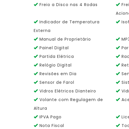
Freio a Disco nas 4 Rodas
Fre
Acion
Indicador de Temperatura
Isof
Externa
Manual de Proprietário
MP3
Painel Digital
Par
Partida Elétrica
Rac
Relógio Digital
Ret
Revisões em Dia
Sen
Sensor de Farol
Sis
Vidros Elétricos Dianteiro
Vid
Volante com Regulagem de
Ace
Altura
IPVA Pago
Lic
Nota Fiscal
Tod