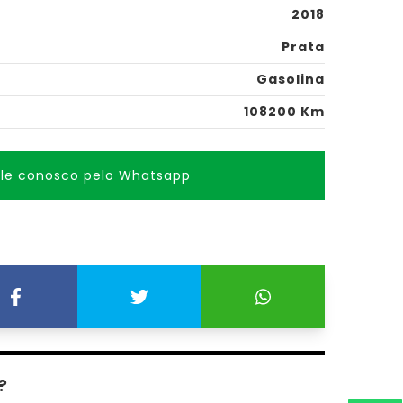
2018
Prata
Gasolina
108200 Km
ale conosco pelo Whatsapp
?