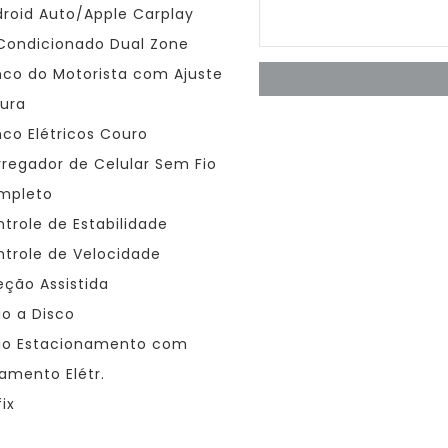
roid Auto/Apple Carplay
Condicionado Dual Zone
co do Motorista com Ajuste
tura
co Elétricos Couro
regador de Celular Sem Fio
mpleto
trole de Estabilidade
trole de Velocidade
eção Assistida
io a Disco
io Estacionamento com
amento Elétr.
ix