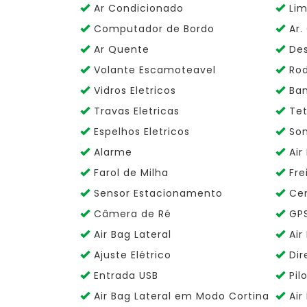
Ar Condicionado
Lim
Computador de Bordo
Ar. 
Ar Quente
Des
Volante Escamoteavel
Rod
Vidros Eletricos
Ban
Travas Eletricas
Tet
Espelhos Eletricos
So
Alarme
Air
Farol de Milha
Fre
Sensor Estacionamento
Cen
Câmera de Ré
GP
Air Bag Lateral
Air
Ajuste Elétrico
Dir
Entrada USB
Pil
Air Bag Lateral em Modo Cortina
Air