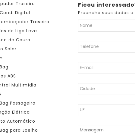
pador Traseiro
Ficou interessado
Preencha seus dados e
Cond. Digital
embaçador Traseiro
as de Liga Leve
co de Couro
o Solar
m
 Bag
ios ABS
tral Multimídia
S
 Bag Passageiro
eção Elétrica
oto Automático
 Bag para Joelho