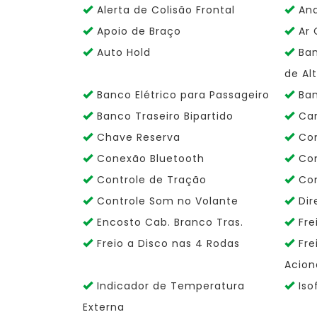
Alerta de Colisão Frontal
And
Apoio de Braço
Ar 
Auto Hold
Ban
de Al
Banco Elétrico para Passageiro
Ban
Banco Traseiro Bipartido
Car
Chave Reserva
Co
Conexão Bluetooth
Con
Controle de Tração
Con
Controle Som no Volante
Dir
Encosto Cab. Branco Tras.
Fre
Freio a Disco nas 4 Rodas
Fre
Acion
Indicador de Temperatura
Isof
Externa