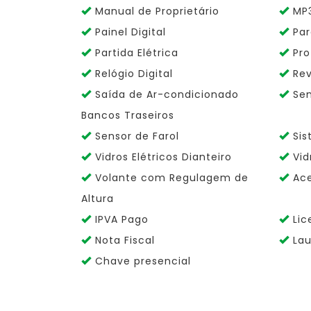
Manual de Proprietário
MP3
Painel Digital
Par
Partida Elétrica
Pro
Relógio Digital
Rev
Saída de Ar-condicionado
Sen
Bancos Traseiros
Sensor de Farol
Sis
Vidros Elétricos Dianteiro
Vid
Volante com Regulagem de
Ace
Altura
IPVA Pago
Lic
Nota Fiscal
Lau
Chave presencial