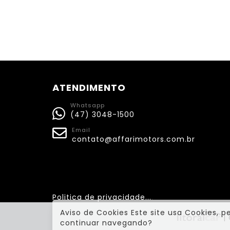
ATENDIMENTO
Whatsapp
(47) 3048-1500
Email
contato@affarimotors.com.br
Politica de privacidade...
.
Aviso de Cookies Este site usa Cookies, p
|
continuar navegando?